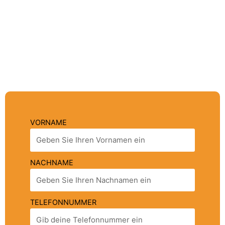
nutzen Sie bitte das bequeme Kontaktformular auf
der rechten Seite. Füllen Sie das Formular aus,
teilen Sie uns Ihr Anliegen bezüglich ambulanter
Pflege mit und klicken Sie einfach auf „Senden“.
Wir werden uns so schnell wie möglich bei Ihnen
melden.
VORNAME
NACHNAME
TELEFONNUMMER